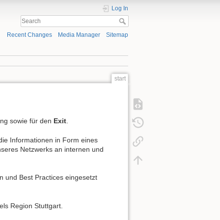
Log In
Recent Changes
Media Manager
Sitemap
start
ung sowie für den
Exit
.
die Informationen in Form eines
unseres Netzwerks an internen und
n und Best Practices eingesetzt
ls Region Stuttgart.